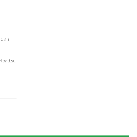
ad.su
rload.su