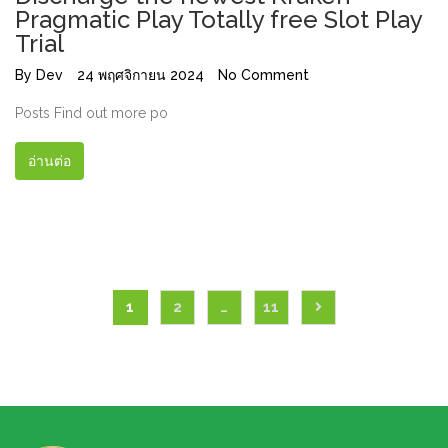
Pragmatic Play Totally free Slot Play
Trial
By
Dev
24 พฤศจิกายน 2024
No Comment
Posts Find out more po
อ่านต่อ
1
2
…
11