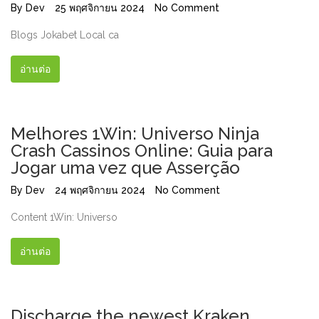
By
Dev
25 พฤศจิกายน 2024
No Comment
Blogs Jokabet Local ca
อ่านต่อ
Melhores 1Win: Universo Ninja
Crash Cassinos Online: Guia para
Jogar uma vez que Asserção
By
Dev
24 พฤศจิกายน 2024
No Comment
Content 1Win: Universo
อ่านต่อ
Discharge the newest Kraken