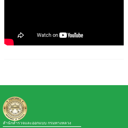
สำนักสำรวจและออกแบบ กรมทางหลวง