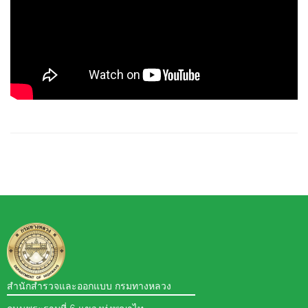
สำนักสำรวจและออกแบบ กรมทางหลวง