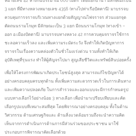
หมายเลข 42 ห่างกันประมาณ 600 เมตร โดยแยกบานา มีลักษณะเป็น
3 แยก ที่มีทางหลวงหมายเลข 4356 (ทางไปท่าเรือปัตตานี) มาบรรจบ
ควบคุมการจราจบริเวณทางแยกด้วยสัญญาณไฟจราจร ส่วนแยกจุด
ตัดถนนรามโกมุท มีลักษณะเป็น 3 แยก มีถนนรามโกมุท (ทางเข้า –
ออก อ.เมืองปัตตานี) มาบรรจบทางหลวง 42 การควบคุมจราจรใช้การ
ชะลอความเร็วลง และเพิ่มความระมัดระวัง จึงทําให้เกิดปัญหาการ
จราจรในเรื่องความคล่องตัวในชั่วโมงเร่งด่วน รวมทั้งทําให้เกิด
อุบัติเหตุที่รุนแรง ทําให้ผู้สัญจรไปมา สูญเสียชีวิตและทรัพย์สินบ่อยครั้ง
เพื่อให้โครงการพัฒนาเกิดประโยชน์สูงสุด สามารถแก้ไขปัญหาได้
อย่างครอบคลุมครบทุกด้าน ทั้งเพิ่มความสะดวกรวดเร็วในการเดินทาง
และเพิมความปลอดภัย ในการสํารวจและออกแบบจะมีการกําหนดรูป
แบบทางเลือกไว้อย่างน้อย 3 ทางเลือก เพื่อนํามาเปรียบเทียบและคัด
เลือกรูปแบบทีเหมาะสมทีสุด โดยพิจารณาอย่างครอบคลุม ทั้งในด้าน
วิศวกรรม ด้านเศรษฐกิจและ ด้านสิ่งแวดล้อมรวมถึงจะนําความคิด
เห็นจากการดําเนินการด้านการมีส่วนร่วมของประชาชน มาใช้
ประกอบการพิจารณาคัดเลือกด้วย