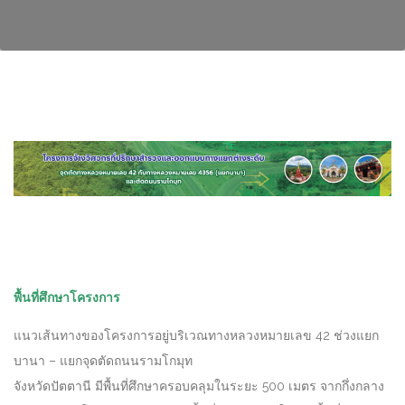
pin up casino
pin up casino
pinup casino giriş
https://lucky-jet-
slot.com/
mostbet kz
https://pin-up-kzt.com/
https://aviator-
mobile.com/
luck jet
1win kz
พื้นที่ศึกษาโครงการ
แนวเส้นทางของโครงการอยู่บริเวณทางหลวงหมายเลข 42 ช่วงแยก
บานา – แยกจุดตัดถนนรามโกมุท
จังหวัดปัตตานี มีพื้นที่ศึกษาครอบคลุมในระยะ 500 เมตร จากกึ่งกลาง