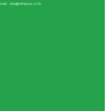
mail : nba@infraplus.co.th