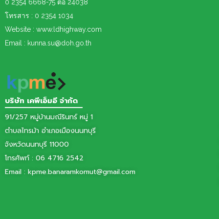
0 2354 6668-75 ต่อ 24038
โทรสาร : 0 2354 1034
Website : www.ldhighway.com
Email : kunna.su@doh.go.th
บริษัท เคพีเอ็มอี จำกัด
91/257 หมู่บ้านมณีรินทร์ หมู่ 1
ตำบลไทรม้า อำเภอเมืองนนทบุรี
จังหวัดนนทบุรี 11000
โทรศัพท์ :
06 4716 2542
Email :
kpme.banaramkomut@gmail.com