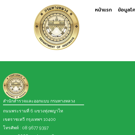
หน้าแรก
ข้อมูลโ
1win aviator
пинап
https://pin-up-cazino.kz/
mostbet casino
mostbets
pin up bet india
luck jet
https://aviator-guide.com/
1win aviator login
สำนักสำรวจและออกแบบ กรมทางหลวง
ถนนพระรามที่ 6 แขวงทุ่งพญาไท
เขตราชเทวี กรุงเทพฯ 10400
โทรศัพท์ : 08 9677 9397