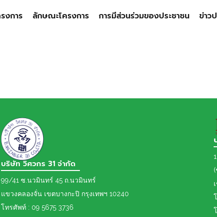
ครงการ
ลักษณะโครงการ
การมีส่วนร่วมของประชาชน
ข่าวป
1
บริษัท วิศวกร 31 จำกัด
(
99/41 ซ.นวมินทร์ 45 ถ.นวมินทร์
แขวงคลองจั่น เขตบางกะปิ กรุงเทพฯ 10240
โ
โทรศัพท์ : 09 5675 3736
โ